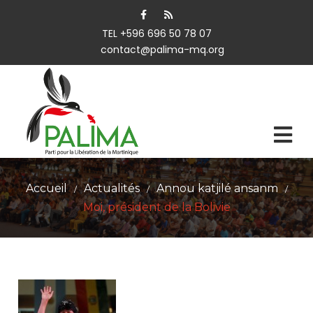
TEL +596 696 50 78 07
contact@palima-mq.org
Accueil
Actualités
Annou katjilé ansanm
/
/
/
Moi, président de la Bolivie