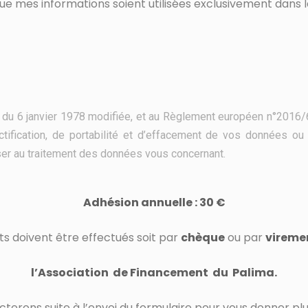
que mes informations soient utilisées exclusivement da
 » du 6 janvier 1978 modifiée, et au Règlement européen n°2016/
ectification, de portabilité et d’effacement de vos données ou
er au traitement des données vous concernant.
Adhésion
annuelle : 30 €
s doivent être effectués soit par
chèque
ou par
vireme
l’Association de Financement du Palima.
terons suite à l’envoi du formulaire pour vous donner plu