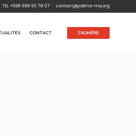
TEL +596 696 50 78 07
contact@palima-mq.org
J'ADHÈRE
TUALITÉS
CONTACT