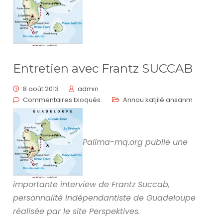
Entretien avec Frantz SUCCAB
8 août 2013
admin
Commentaires bloqués.
Annou katjilé ansanm
Palima-mq.org publie une
importante interview de Frantz Succab,
personnalité indépendantiste de Guadeloupe
réalisée par le site Perspektives.