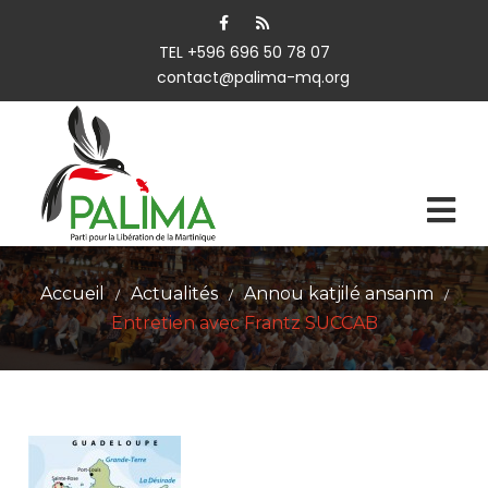
TEL +596 696 50 78 07
contact@palima-mq.org
Accueil
Actualités
Annou katjilé ansanm
/
/
/
Entretien avec Frantz SUCCAB