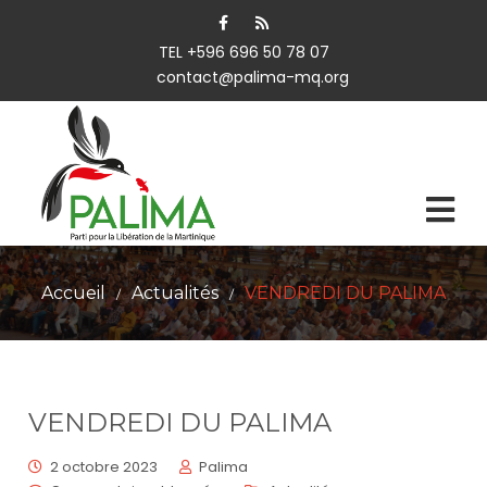
TEL +596 696 50 78 07
contact@palima-mq.org
Accueil
Actualités
VENDREDI DU PALIMA
/
/
VENDREDI DU PALIMA
2 octobre 2023
Palima