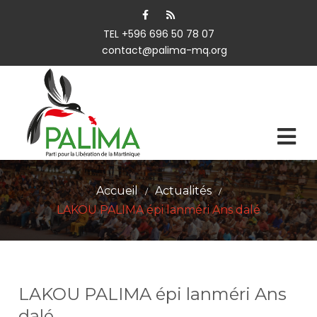
TEL +596 696 50 78 07
contact@palima-mq.org
Accueil
Actualités
/
/
LAKOU PALIMA épi lanméri Ans dalé
LAKOU PALIMA épi lanméri Ans
dalé