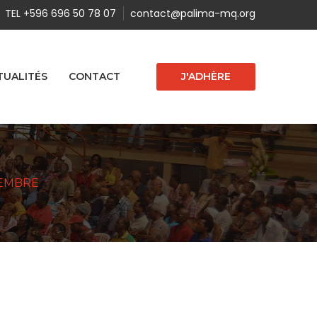
TEL +596 696 50 78 07
contact@palima-mq.org
J'ADHÈRE
TUALITÉS
CONTACT
CEMBRE