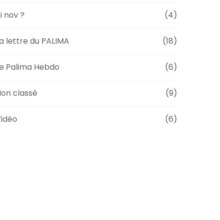
i nov ?
(4)
a lettre du PALIMA
(18)
e Palima Hebdo
(6)
on classé
(9)
idéo
(6)