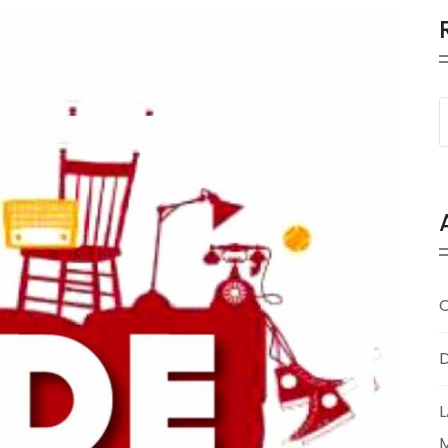
D
L
M