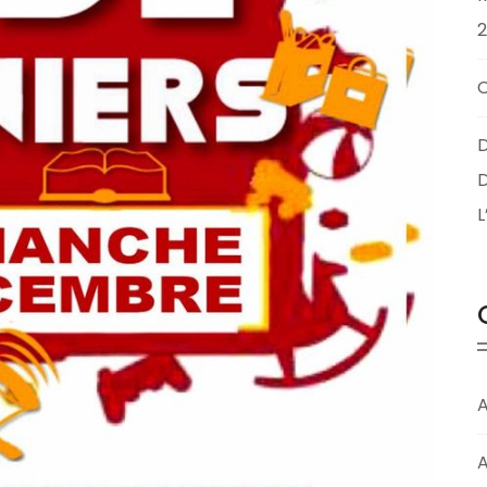
D
D
A
A