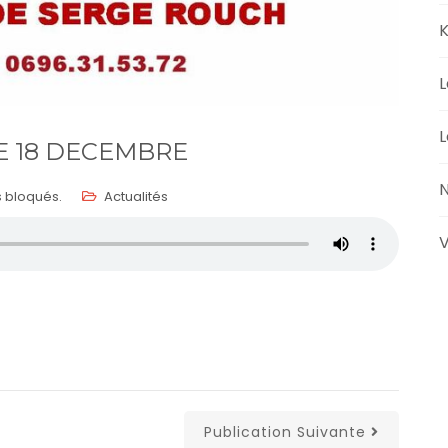
K
L
L
E 18 DECEMBRE
N
 bloqués.
Actualités
V
r
Publication Suivante