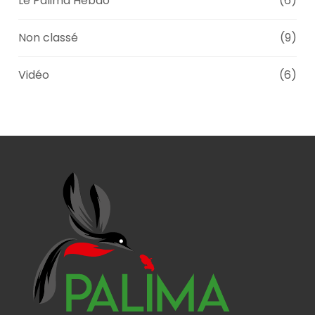
Le Palima Hebdo
(6)
Non classé
(9)
Vidéo
(6)