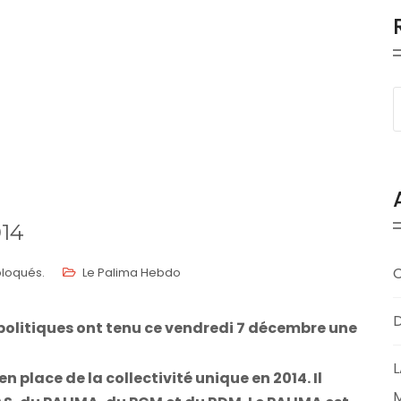
14
loqués.
Le Palima Hebdo
D
politiques ont tenu ce vendredi 7 décembre une
L
n place de la collectivité unique en 2014. Il
M