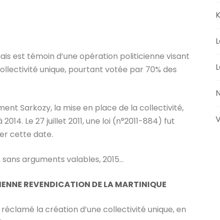
K
L
ais est témoin d’une opération politicienne visant
L
 collectivité unique, pourtant votée par 70% des
N
t Sarkozy, la mise en place de la collectivité,
V
14. Le 27 juillet 2011, une loi (n°2011-884) fut
ser cette date.
r, sans arguments valables, 2015…
CIENNE REVENDICATION DE LA MARTINIQUE
 réclamé la création d’une collectivité unique, en