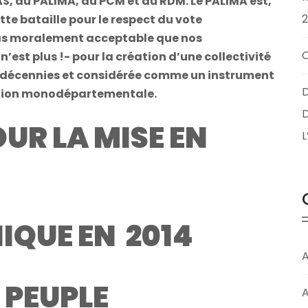
, du PALIMA, du PCM et du RDM. Le PALIMA est,
e bataille pour le respect du vote
pas moralement acceptable que nos
’est plus !- pour la création d’une collectivité
s décennies et considérée comme un instrument
D
égion monodépartementale.
D
UR LA MISE EN
IQUE EN 2014
A
 PEUPLE
A