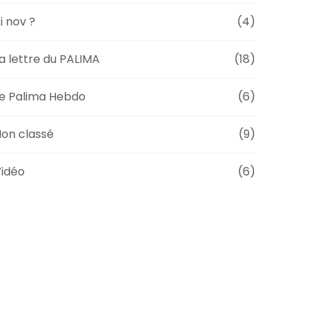
i nov ?
(4)
a lettre du PALIMA
(18)
e Palima Hebdo
(6)
on classé
(9)
idéo
(6)