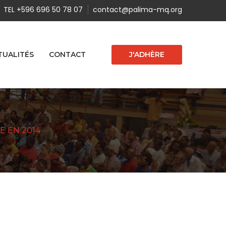
TEL +596 696 50 78 07
contact@palima-mq.org
J'ADHÈRE
TUALITÉS
CONTACT
E EN 2014