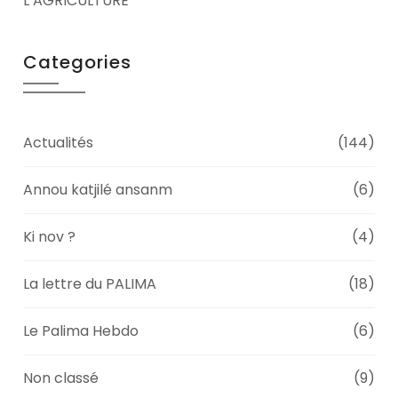
L’AGRICULTURE
Categories
Actualités
(144)
Annou katjilé ansanm
(6)
Ki nov ?
(4)
La lettre du PALIMA
(18)
Le Palima Hebdo
(6)
Non classé
(9)