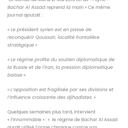
Bachar Al Assad reprend la main
» Ce même
journal ajoutait :
«
Le président syrien est en passe de
reconquérir Qoussair, localité frontalière
stratégique
»
«
Le régime profite du soutien diplomatique de
la Russie et de l’Iran, la pression diplomatique
baisse
».
«
L’opposition est fragilisée par ses divisions et
l’influence croissante des djihadistes
. »
Quelques semaines plus tard, intervient
« l’innommable » : « le régime de Bachar Al Assad
aurait utilisé l’arme chimique contre son