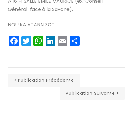
À 18 H, SALLE ÉMILE MAURICE (ex-Conseil
Général-face à la Savane).
NOU KA ATANN ZOT
Facebook
Twitter
WhatsApp
LinkedIn
Email
Partager
Publication Précédente
Publication Suivante