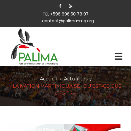
TEL +596 696 50 78 07
contact@palima-mq.org
Accueil
Actualités
/
/
« LA NATION MARTINIQUAISE : QU’EST-CE QUE
C’EST ? »