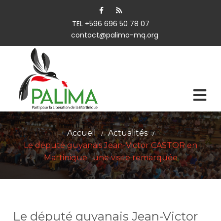
TEL +596 696 50 78 07
contact@palima-mq.org
Accueil
Actualités
/
/
Le député guyanais Jean-Victor CASTOR en
Martinique : une visite remarquée
Le député guyanais Jean-Victor