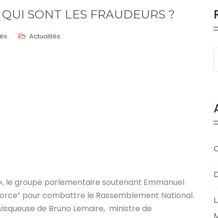
QUI SONT LES FRAUDEURS ?
és.
Actualités
D
ce », le groupe parlementaire soutenant Emmanuel
 force” pour combattre le Rassemblement National.
L
visqueuse de Bruno Lemaire, ministre de
M