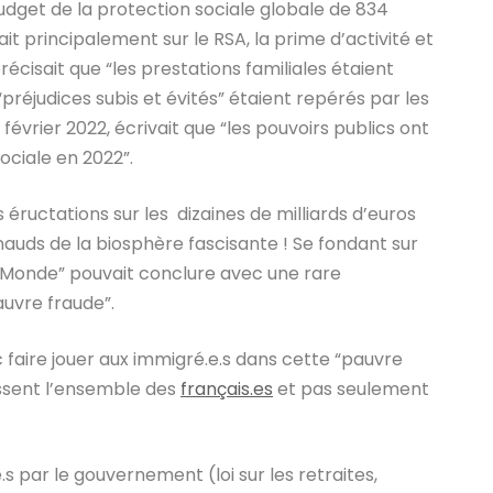
budget de la protection sociale globale de 834
t principalement sur le RSA, la prime d’activité et
cisait que “les prestations familiales étaient
“préjudices subis et évités” étaient repérés par les
février 2022, écrivait que “les pouvoirs publics ont
sociale en 2022”.
ructations sur les dizaines de milliards d’euros
auds de la biosphère fascisante ! Se fondant sur
t Monde” pouvait conclure avec une rare
auvre fraude”.
 faire jouer aux immigré.e.s dans cette “pauvre
essent l’ensemble des
français.es
et pas seulement
.s par le gouvernement (loi sur les retraites,