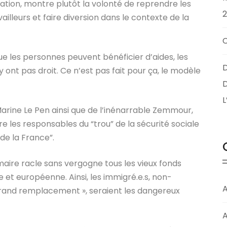
gration, montre plutôt la volonté de reprendre les
ailleurs et faire diversion dans le contexte de la
que les personnes peuvent bénéficier d’aides, les
D
y ont pas droit. Ce n’est pas fait pour ça, le modèle
D
Marine Le Pen ainsi que de l’inénarrable Zemmour,
e les responsables du “trou” de la sécurité sociale
de la France”.
maire racle sans vergogne tous les vieux fonds
 et européenne. Ainsi, les immigré.e.s, non-
A
grand remplacement », seraient les dangereux
A