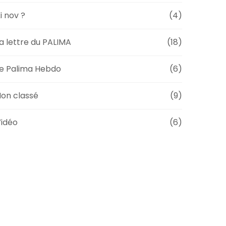
i nov ?
(4)
a lettre du PALIMA
(18)
e Palima Hebdo
(6)
on classé
(9)
idéo
(6)