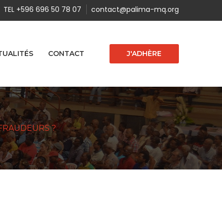
TEL +596 696 50 78 07
contact@palima-mq.org
J'ADHÈRE
TUALITÉS
CONTACT
 FRAUDEURS ?