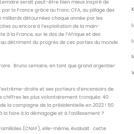
 Lemaire serait peut-être bien mieux inspiré de
K
 par la France grâce au franc CFA, au pillage des
de milliards détournées chaque année par les
L
licites ou encore à l’exploitation de la main-
à la France, sur le dos de l’Afrique et des
L
s, au détriment du progrès de ces parties du monde
N
 croire. Bruno Lemaire, en tant que grand argentier
V
, l’extrême-droite et ses porteurs d’encensoirs de
chiffres les plus volontairement tronqués: 40
de la campagne de la présidentielle en 2022 ! 50
à la foire à la démagogie et à l’avilissement ?
s Familiales (CNAF), elle-même, évaluait cette