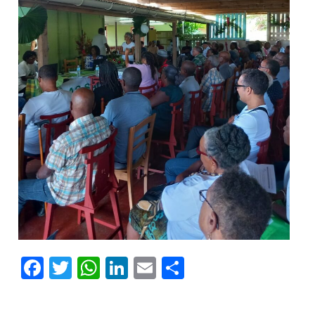
Facebook
Twitter
WhatsApp
LinkedIn
Email
Partager