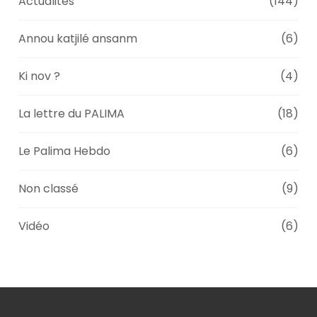
Actualités
(144)
Annou katjilé ansanm
(6)
Ki nov ?
(4)
La lettre du PALIMA
(18)
Le Palima Hebdo
(6)
Non classé
(9)
Vidéo
(6)