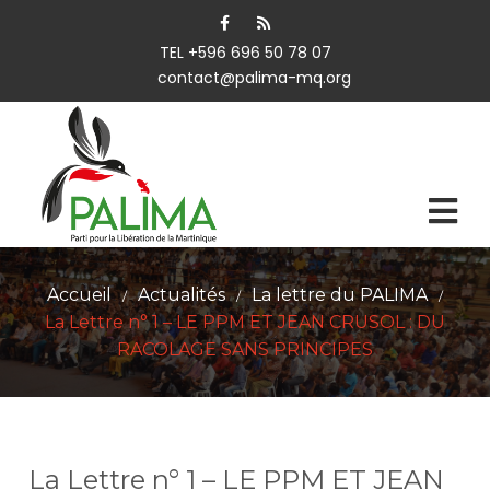
TEL +596 696 50 78 07
contact@palima-mq.org
Accueil
Actualités
La lettre du PALIMA
/
/
/
La Lettre n° 1 – LE PPM ET JEAN CRUSOL : DU
RACOLAGE SANS PRINCIPES
La Lettre n° 1 – LE PPM ET JEAN