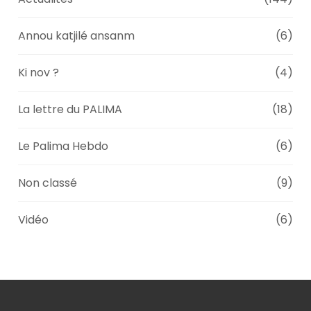
Annou katjilé ansanm
(6)
Ki nov ?
(4)
La lettre du PALIMA
(18)
Le Palima Hebdo
(6)
Non classé
(9)
Vidéo
(6)