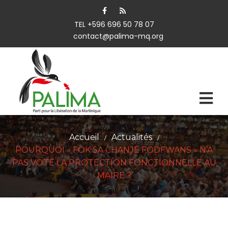
TEL +596 696 50 78 07
contact@palima-mq.org
Accueil
Actualités
/
/
POURQUOI « FOK SA CHANJÉ FODFWANS » N’A
PAS VOTÉ LA PROTECTION FONCTIONNELLE AU
MAIRE ?