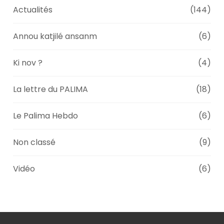
Actualités
(144)
Annou katjilé ansanm
(6)
Ki nov ?
(4)
La lettre du PALIMA
(18)
Le Palima Hebdo
(6)
Non classé
(9)
Vidéo
(6)