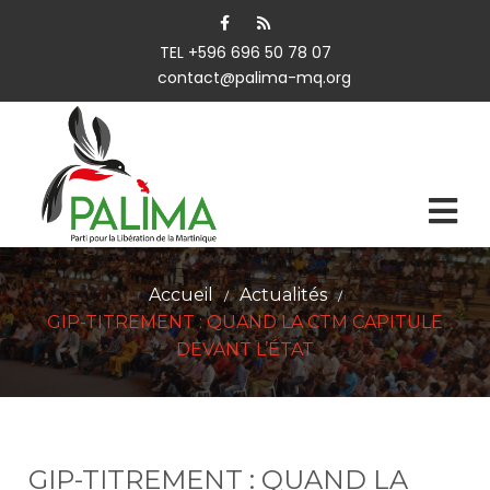
TEL +596 696 50 78 07
contact@palima-mq.org
Accueil
Actualités
/
/
GIP-TITREMENT : QUAND LA CTM CAPITULE
DEVANT L’ÉTAT
GIP-TITREMENT : QUAND LA