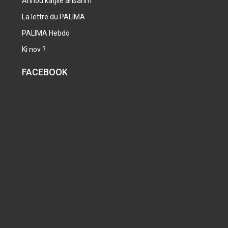
Annou katjilé ansanm
La lettre du PALIMA
PALIMA Hebdo
Ki nov ?
FACEBOOK