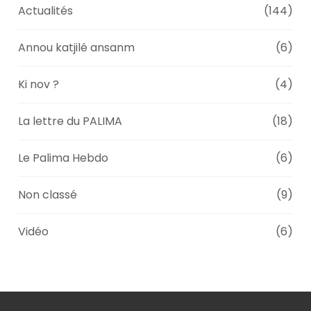
Actualités
(144)
Annou katjilé ansanm
(6)
Ki nov ?
(4)
La lettre du PALIMA
(18)
Le Palima Hebdo
(6)
Non classé
(9)
Vidéo
(6)