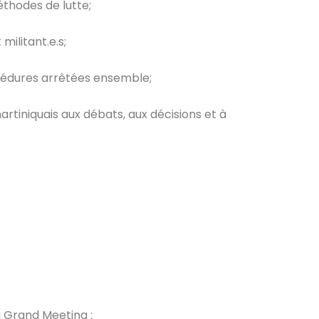
éthodes de lutte;
militant.e.s;
cédures arrêtées ensemble;
tiniquais aux débats, aux décisions et à
u Grand Meeting :