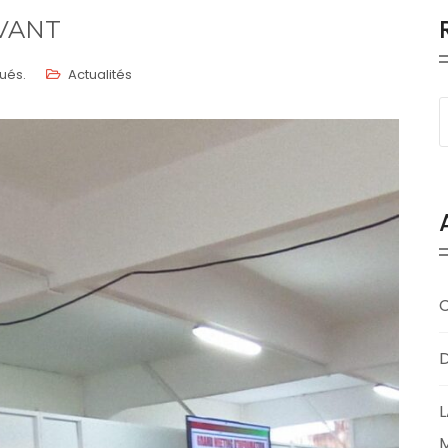
AVANT
ués.
Actualités
D
L
M