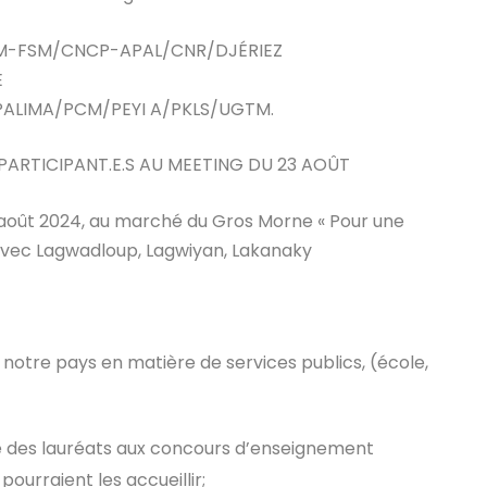
TM-FSM/CNCP-APAL/CNR/DJÉRIEZ
E
LIMA/PCM/PEYI A/PKLS/UGTM.
PARTICIPANT.E.S AU MEETING DU 23 AOÛT
3 août 2024, au marché du Gros Morne « Pour une
 avec Lagwadloup, Lagwiyan, Lakanaky
 notre pays en matière de services publics, (école,
ce des lauréats aux concours d’enseignement
ourraient les accueillir;