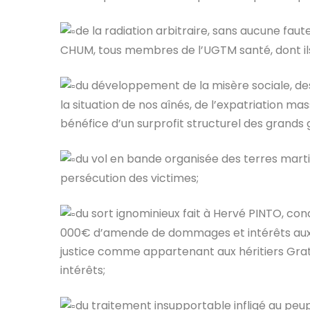
de la radiation arbitraire, sans aucune fau
CHUM, tous membres de l’UGTM santé, dont ils 
du développement de la misère sociale, de
la situation de nos aînés, de l’expatriation ma
bénéfice d’un surprofit structurel des grands 
du vol en bande organisée des terres martin
persécution des victimes;
du sort ignominieux fait à Hervé PINTO, co
000€ d’amende de dommages et intérêts aux p
justice comme appartenant aux héritiers Grat
intérêts;
du traitement insupportable infligé au peup