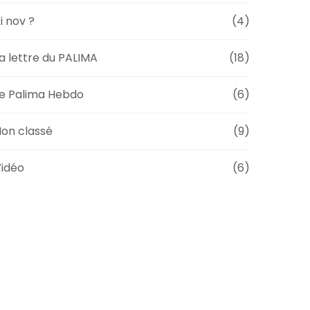
i nov ?
(4)
a lettre du PALIMA
(18)
e Palima Hebdo
(6)
on classé
(9)
idéo
(6)