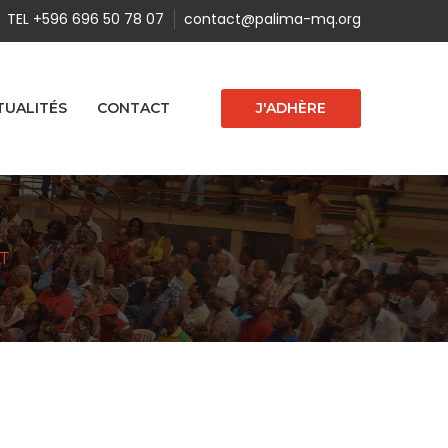
TEL +596 696 50 78 07
contact@palima-mq.org
J'ADHÈRE
TUALITÉS
CONTACT
T