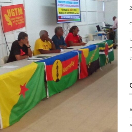
D
D
A
A