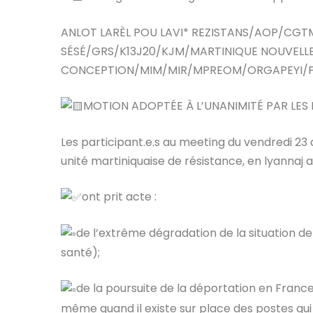
ANLOT LARÈL POU LAVI* REZISTANS/AOP/CG
SÉSÉ/GRS/K13J20/KJM/MARTINIQUE NOUVELL
CONCEPTION/MIM/MIR/MPREOM/ORGAPEYI/PA
MOTION ADOPTÉE À L’UNANIMITÉ PAR LES 
Les participant.e.s au meeting du vendredi 2
unité martiniquaise de résistance, en lyannaj
ont prit acte :
de l’extrême dégradation de la situation de
santé);
de la poursuite de la déportation en Fran
même quand il existe sur place des postes qui p