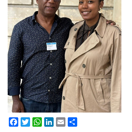
Facebook
Twitter
WhatsApp
LinkedIn
Email
Partager