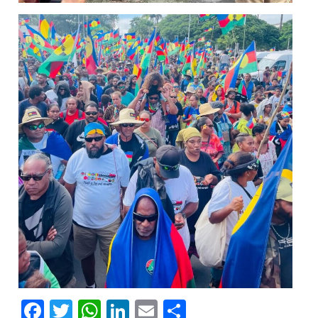
Facebook
Twitter
WhatsApp
LinkedIn
Email
Partager