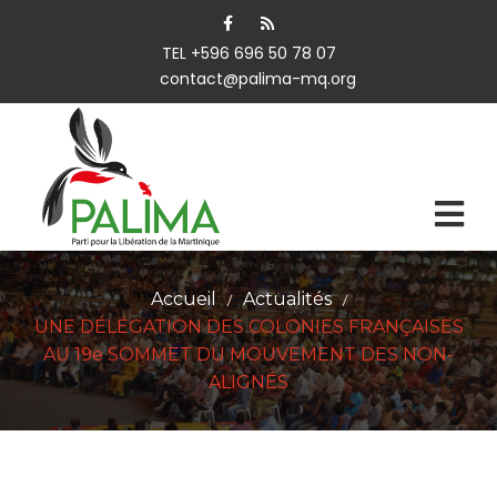
TEL +596 696 50 78 07
contact@palima-mq.org
Accueil
Actualités
/
/
UNE DÉLÉGATION DES COLONIES FRANÇAISES
AU 19e SOMMET DU MOUVEMENT DES NON-
ALIGNÉS