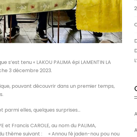
D
D
que s’est tenu « LAKOU PALIMA épi LAMENTIN LA
nche 3 décembre 2023.
sique, pouvant découvrir dans un premier temps,
s.
 parmi elles, quelques surprises…
A
E et Francis CAROLE, au nom du PALIMA,
A
r du thème suivant : « Annou fè jaden-nou pou nou