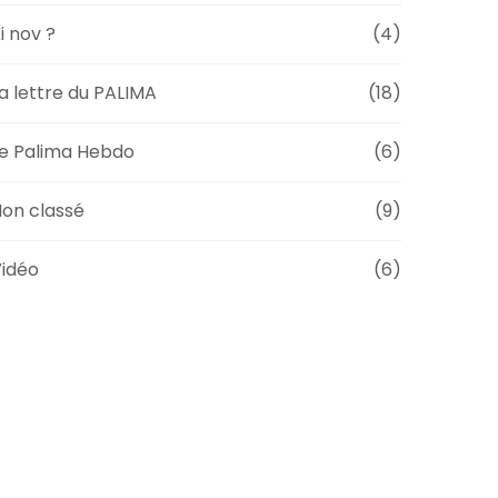
i nov ?
(4)
a lettre du PALIMA
(18)
e Palima Hebdo
(6)
on classé
(9)
idéo
(6)