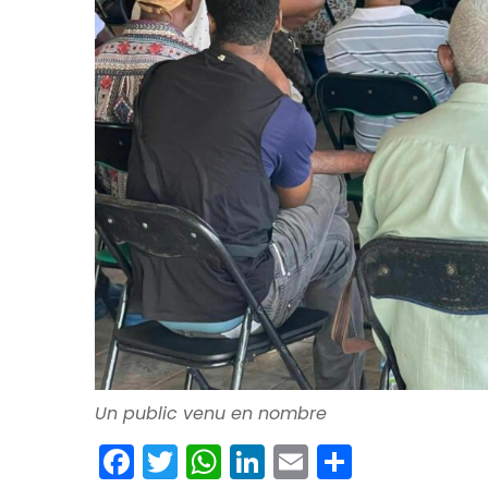
Un public venu en nombre
Facebook
Twitter
WhatsApp
LinkedIn
Email
Partage