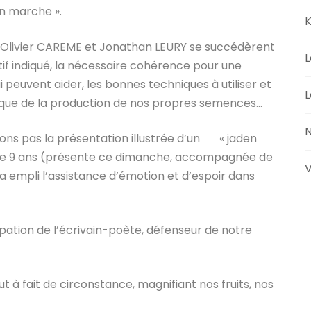
en marche ».
K
 Olivier CAREME et Jonathan LEURY se succédèrent
L
tif indiqué, la nécessaire cohérence pour une
 peuvent aider, les bonnes techniques à utiliser et
L
inique de la production de nos propres semences…
N
ions pas la présentation illustrée d’un « jaden
t de 9 ans (présente ce dimanche, accompagnée de
V
a empli l’assistance d’émotion et d’espoir dans
ipation de l’écrivain-poète, défenseur de notre
t à fait de circonstance, magnifiant nos fruits, nos