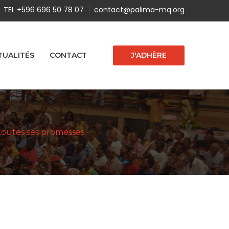
TEL +596 696 50 78 07
contact@palima-mq.org
J'ADHÈRE
TUALITÉS
CONTACT
outes ses promesses