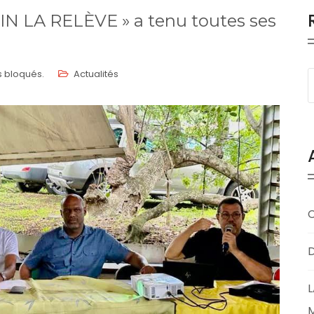
 LA RELÈVE » a tenu toutes ses
 bloqués.
Actualités
D
L
M