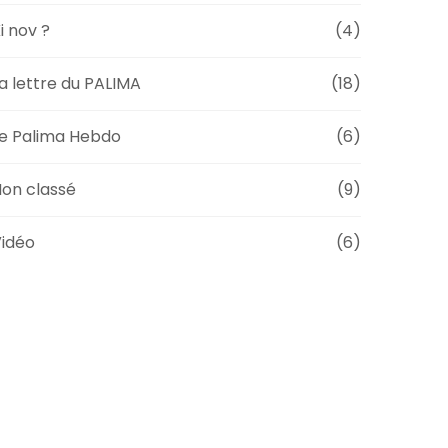
i nov ?
(4)
a lettre du PALIMA
(18)
e Palima Hebdo
(6)
on classé
(9)
idéo
(6)