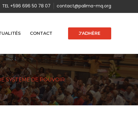
TEL +596 696 50 78 07
contact@palima-mq.org
J'ADHÈRE
TUALITÉS
CONTACT
DE SYSTÈME DE POUVOIR