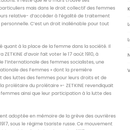
tions. Il reste que le 8 mars trouve ses
particuliers mais dans le droit collectif des femmes
K
jours relative- d’accéder à l’égalité de traitement
e personnelle. C’est un droit inaliénable pour tout
L
L
é quant à la place de la femme dans la société. Il
 ZETKINE d’avoir fait voter le 17 août 1910, à
N
 l’Internationale des femmes socialistes, une
rnationale des Femmes » dont la première
V
ant des luttes des femmes pour leurs droits et de
la prolétaire du prolétaire »- ZETKINE revendiquait
s femmes ainsi que leur participation à la lutte des
vement adoptée en mémoire de la grève des ouvrières
1917, sous le régime tsariste russe. Ce mouvement