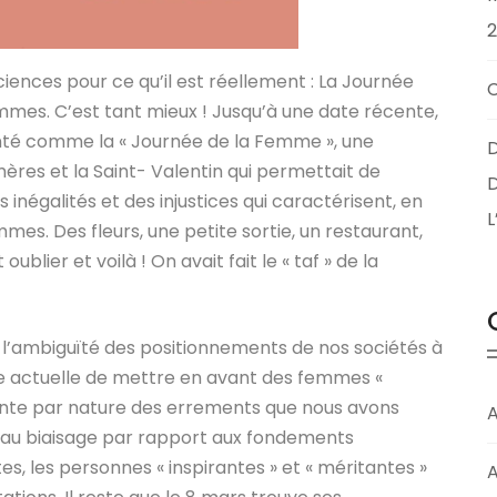
ciences pour ce qu’il est réellement : La
Journée
emmes. C’est tant mieux ! Jusqu’à une date récente,
senté comme la « Journée de la Femme », une
D
ères et la Saint- Valentin qui permettait de
D
 inégalités et des injustices qui caractérisent, en
mes. Des fleurs, une petite sortie, un restaurant,
lier et voilà ! On avait fait le « taf » de la
te l’ambiguïté des positionnements de nos sociétés à
ce actuelle de mettre en avant des femmes «
érente par nature des errements que nous avons
A
 au biaisage par rapport aux fondements
es, les personnes « inspirantes » et « méritantes »
A