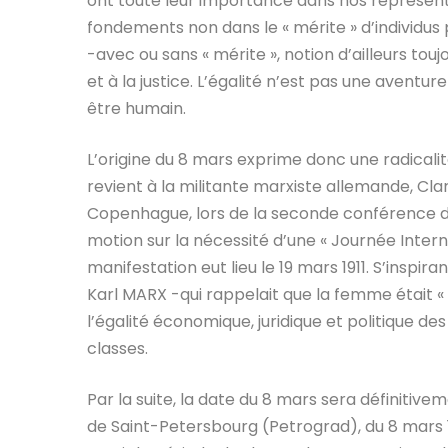
ont toute leur importance dans nos représenta
fondements non dans le « mérite » d’individus 
-avec ou sans « mérite », notion d’ailleurs tou
et à la justice. L’égalité n’est pas une aventur
être humain.
L’origine du 8 mars exprime donc une radicalit
revient à la militante marxiste allemande, Clara
Copenhague, lors de la seconde conférence de
motion sur la nécessité d’une « Journée Inte
manifestation eut lieu le 19 mars 1911. S’inspir
Karl MARX -qui rappelait que la femme était « 
l’égalité économique, juridique et politique de
classes.
Par la suite, la date du 8 mars sera définiti
de Saint-Petersbourg (Petrograd), du 8 mars 