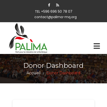
TEL +596 696 50 78 07
contact@palima-mq.org
Donor Dashboard
Accueil
Donor Dashboard
/