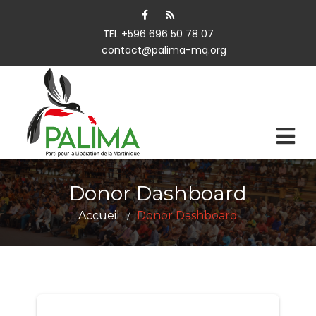
TEL +596 696 50 78 07
contact@palima-mq.org
Donor Dashboard
Accueil
Donor Dashboard
/