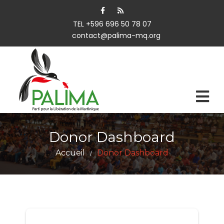
TEL +596 696 50 78 07
contact@palima-mq.org
Donor Dashboard
Accueil
Donor Dashboard
/