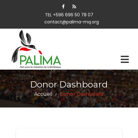
TEL +596 696 50 78 07
contact@palima-mq.org
Donor Dashboard
Accueil
Donor Dashboard
/