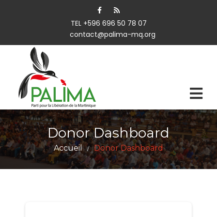
TEL +596 696 50 78 07
contact@palima-mq.org
Donor Dashboard
Accueil
Donor Dashboard
/