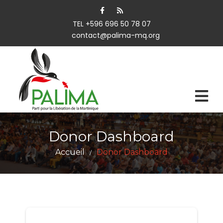
TEL +596 696 50 78 07
contact@palima-mq.org
Donor Dashboard
Accueil
Donor Dashboard
/