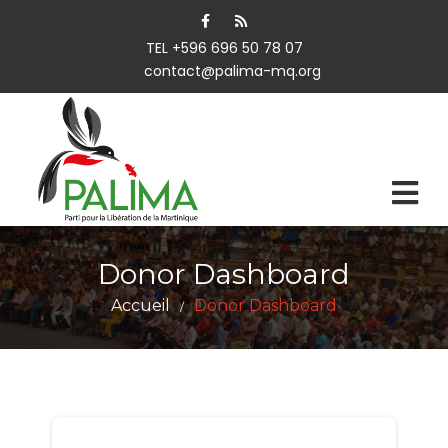
TEL +596 696 50 78 07
contact@palima-mq.org
Donor Dashboard
Accueil
Donor Dashboard
/