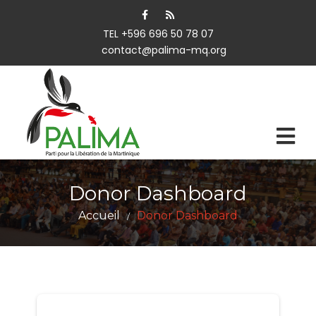
TEL +596 696 50 78 07
contact@palima-mq.org
Donor Dashboard
Accueil
Donor Dashboard
/