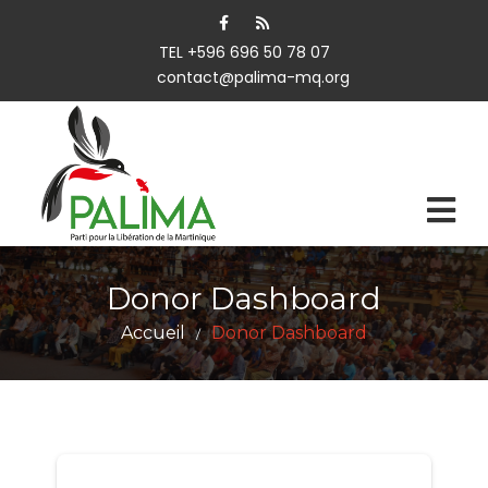
TEL +596 696 50 78 07
contact@palima-mq.org
Donor Dashboard
Accueil
Donor Dashboard
/