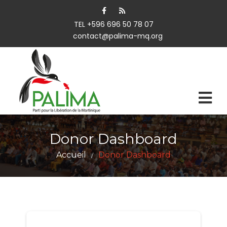
TEL +596 696 50 78 07
contact@palima-mq.org
Donor Dashboard
Accueil
Donor Dashboard
/